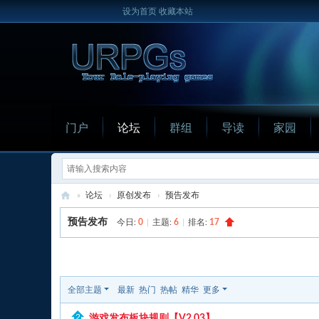
设为首页
收藏本站
门户
论坛
群组
导读
家园
»
论坛
›
原创发布
›
预告发布
U
预告发布
今日:
0
|
主题:
6
|
排名:
17
R
P
发新帖
G
全部主题
最新
热门
热帖
精华
更多
s
游戏发布板块规则【V2.03】