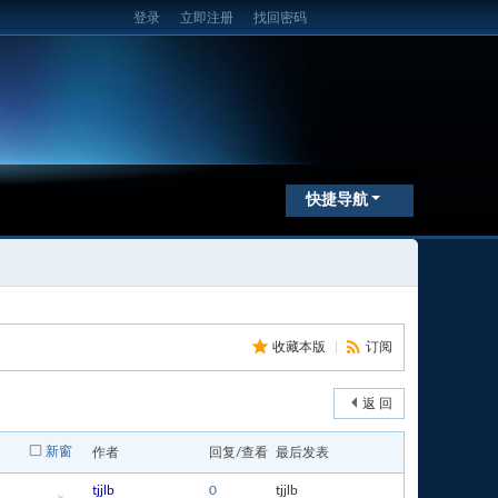
登录
/
立即注册
/
找回密码
快捷导航
收藏本版
|
订阅
返 回
新窗
作者
回复/查看
最后发表
tjjlb
0
tjjlb