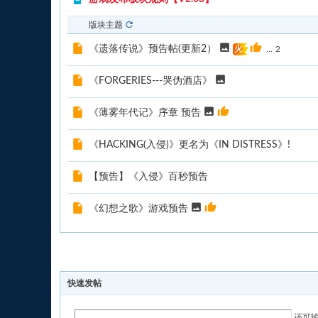
版块主题
《遗落传说》预告帖(更新2）
...
2
火
《FORGERIES---哭伪酒店》
《薄雾年代记》序章 预告
《HACKING(入侵)》更名为《IN DISTRESS》!
【预告】《入侵》百秒预告
《幻想之歌》游戏预告
发新帖
快速发帖
还可