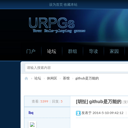
设为首页
收藏本站
门户
论坛
群组
导读
家园
»
论坛
›
休闲区
›
茶馆
›
github是万能的
U
发新帖
R
[胡扯]
github是万能的
查看:
5399
|
回复:
5
[复
P
G
lbq
发表于 2014-5-10 09:42:12
|
s