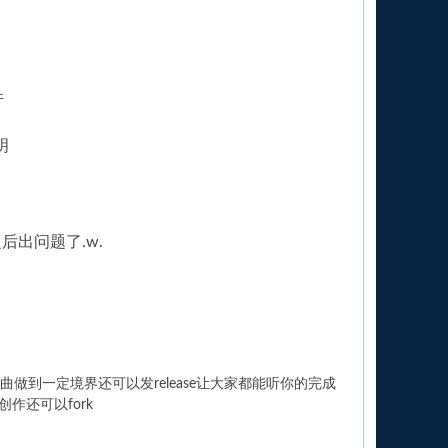
件
明
之后出问题了.w.
曲做到一定境界还可以发release让大家都能听你的完成
作还可以fork