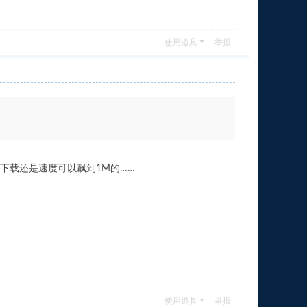
使用道具
举报
下载还是速度可以飙到1M的……
使用道具
举报