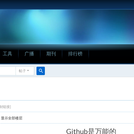
工具
广播
期刊
排行榜
帖子
搜
索
制链接]
显示全部楼层
Github是万能的