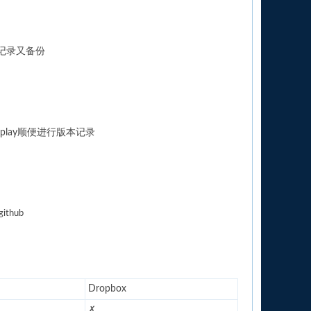
本记录又备份
eplay顺便进行版本记录
hub
Dropbox
✗