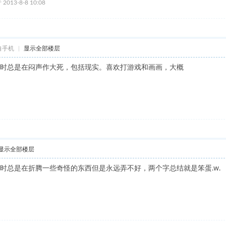
2013-8-8 10:08
自手机
|
显示全部楼层
时总是在闷声作大死，包括现实。喜欢打游戏和画画，大概
显示全部楼层
时总是在折腾一些奇怪的东西但是永远弄不好，两个字总结就是笨蛋.w.