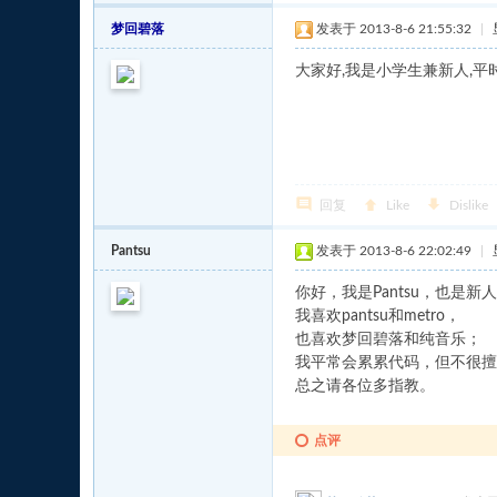
梦回碧落
发表于 2013-8-6 21:55:32
|
大家好,我是小学生兼新人,
回复
Like
Dislike
Pantsu
发表于 2013-8-6 22:02:49
|
你好，我是Pantsu，也是新
我喜欢pantsu和metro，
也喜欢梦回碧落和纯音乐；
我平常会累累代码，但不很擅
总之请各位多指教。
点评