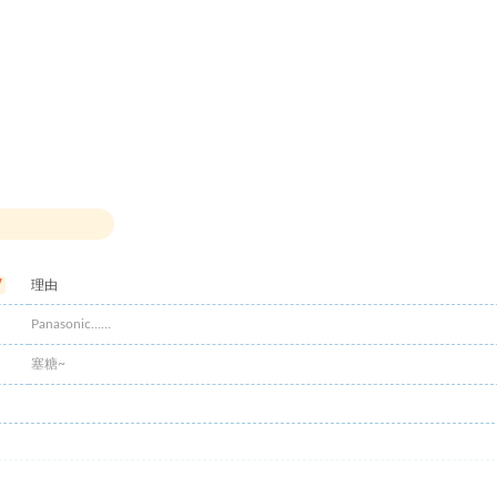
7
理由
Panasonic……
塞糖~