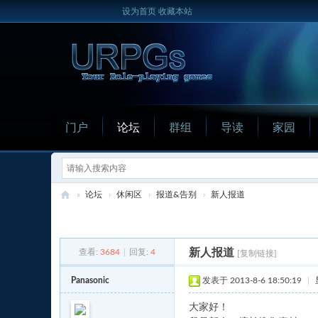
设为首页
收藏本站
门户
论坛
群组
导读
家园
»
论坛
›
休闲区
›
报道&告别
›
新人报道
U
发新帖
R
新人报道
查看:
3684
|
回复:
4
[复制链接]
P
G
Panasonic
发表于 2013-8-6 18:50:19
|
s
大家好！