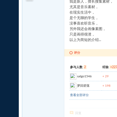
我是新人，擅长搜集素材，
尤其是音乐素材，
在现实生活中，
是个无聊的学生，
没事喜欢听音乐，
另外我还会画像素图，
只是画得很渣，
以上为简短的介绍...
评分
参与人数
2
经验
+22
satgo1546
+ 29
梦回碧落
+ 198
查看全部评分
回复