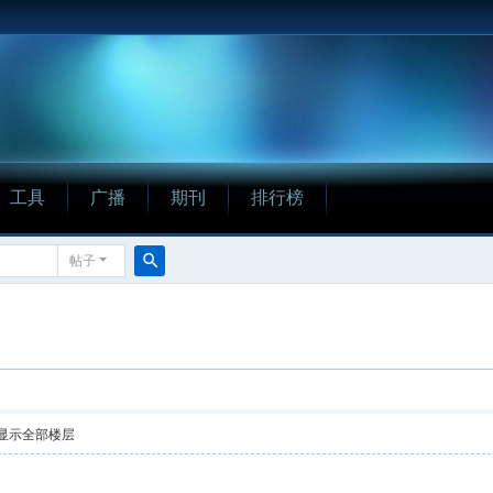
工具
广播
期刊
排行榜
帖子
搜
索
显示全部楼层