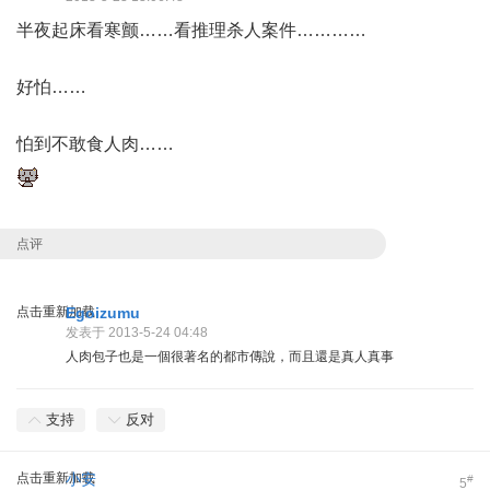
半夜起床看寒颤……看推理杀人案件…………
好怕……
怕到不敢食人肉……
点评
点击重新加载
Egoizumu
发表于 2013-5-24 04:48
人肉包子也是一個很著名的都市傳說，而且還是真人真事
支持
反对
点击重新加载
小安
#
5