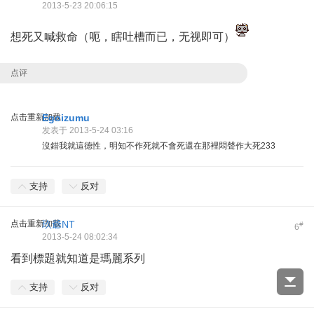
2013-5-23 20:06:15
想死又喊救命（呃，瞎吐槽而已，无视即可）
点评
点击重新加载
Egoizumu
发表于 2013-5-24 03:16
沒錯我就這德性，明知不作死就不會死還在那裡悶聲作大死233
支持
反对
点击重新加载
玖爺NT
#
6
2013-5-24 08:02:34
看到標題就知道是瑪麗系列
支持
反对