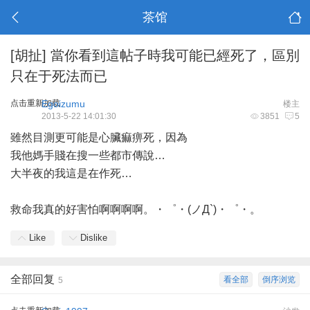
茶馆
[胡扯]
當你看到這帖子時我可能已經死了，區別
只在于死法而已
点击重新加载
Egoizumu
楼主
2013-5-22 14:01:30
3851
5
雖然目測更可能是心臟痲痹死，因為
我他媽手賤在搜一些都市傳說…
大半夜的我這是在作死…
救命我真的好害怕啊啊啊啊。・゜・(ノД`)・゜・。
Like
Dislike
全部回复
看全部
倒序浏览
5