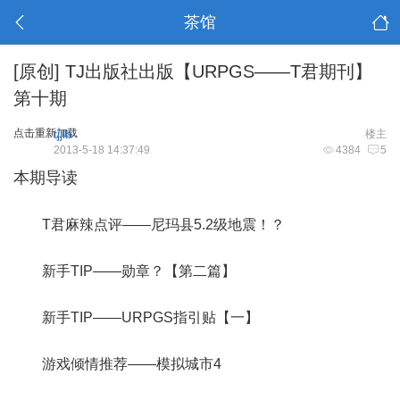
茶馆
[原创]
TJ出版社出版【URPGS——T君期刊】
第十期
点击重新加载
tjjlb
楼主
2013-5-18 14:37:49
4384
5
本期导读
T君麻辣点评——尼玛县5.2级地震！？
新手TIP——勋章？【第二篇】
新手TIP——URPGS指引贴【一】
游戏倾情推荐——模拟城市4