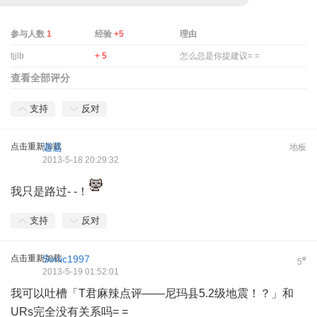
参与人数
1
经验
+5
理由
tjjlb
+ 5
怎么总是你提建议= =
查看全部评分
支持
反对
点击重新加载
逍遥
地板
2013-5-18 20:29:32
我只是路过- -！
支持
反对
点击重新加载
Sonic1997
#
5
2013-5-19 01:52:01
我可以吐槽「T君麻辣点评——尼玛县5.2级地震！？」和
URs完全没有关系吗= =