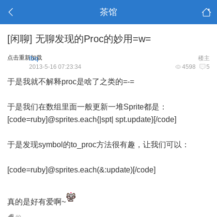
茶馆
[闲聊]
无聊发现的Proc的妙用=w=
点击重新加载
lbq
楼主
2013-5-16 07:23:34
4598
5
于是我就不解释proc是啥了之类的=-=
于是我们在数组里面一般更新一堆Sprite都是：
[code=ruby]@sprites.each{|spt| spt.update}[/code]
于是发现symbol的to_proc方法很有趣，让我们可以：
[code=ruby]@sprites.each(&:update)[/code]
真的是好有爱啊~