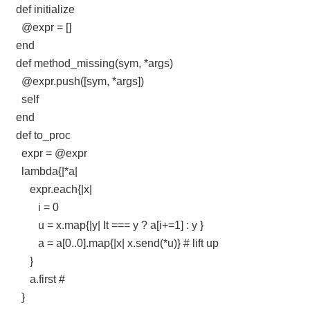
def initialize
@expr = []
end
def method_missing(sym, *args)
@expr.push([sym, *args])
self
end
def to_proc
expr = @expr
lambda{|*a|
expr.each{|x|
i = 0
u = x.map{|y| It === y ? a[i+=1] : y }
a = a[0..0].map{|x| x.send(*u)} # lift up
}
a.first #
}