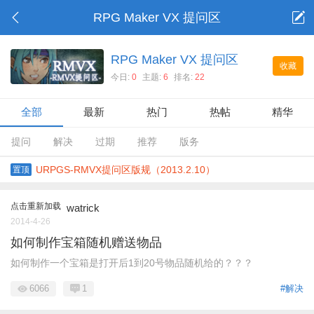
RPG Maker VX 提问区
RPG Maker VX 提问区
收藏
今日:
0
主题:
6
排名:
22
全部
最新
热门
热帖
精华
提问
解决
过期
推荐
版务
URPGS-RMVX提问区版规（2013.2.10）
置顶
点击重新加载
watrick
2014-4-26
如何制作宝箱随机赠送物品
如何制作一个宝箱是打开后1到20号物品随机给的？？？
6066
1
#解决