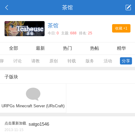
茶馆
茶馆
收藏
+1
今日:
0
主题:
688
排名:
25
全部
最新
热门
热帖
精华
聊
讨论
请教
原创
转载
版务
活动
分享
子版块
URPGs Minecraft Server (URsCraft)
点击重新加载
satgo1546
2013-11-15