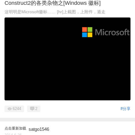
Construct2的各类杂物之[Windows 徽标]
这明明是Microsoft徽标…… [hr]上截图，上附件，遁走
6244
2
#分享
点击重新加载
satgo1546