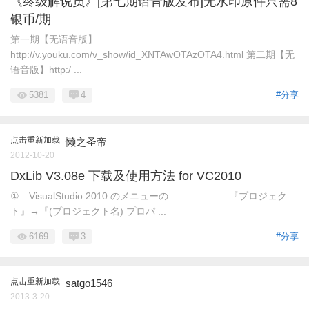
《终级解说员》[第七期语音版发布]无水印原件只需8
银币/期
第一期【无语音版】
http://v.youku.com/v_show/id_XNTAwOTAzOTA4.html 第二期【无
语音版】http:/ ...
5381
4
#分享
点击重新加载
懒之圣帝
2012-10-20
DxLib V3.08e 下载及使用方法 for VC2010
① VisualStudio 2010 のメニューの 『プロジェク
ト』→『(プロジェクト名) プロパ ...
6169
3
#分享
点击重新加载
satgo1546
2013-3-20