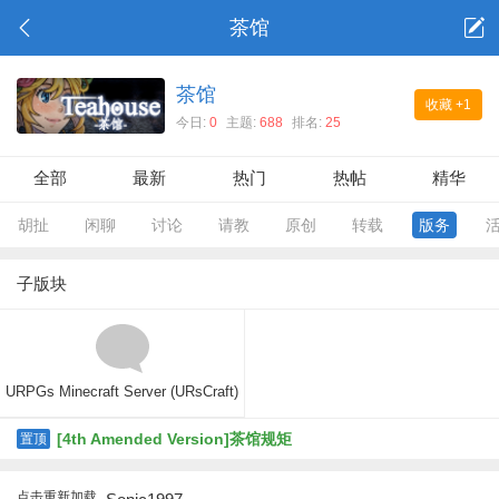
茶馆
茶馆
收藏
+1
今日:
0
主题:
688
排名:
25
全部
最新
热门
热帖
精华
胡扯
闲聊
讨论
请教
原创
转载
版务
子版块
URPGs Minecraft Server (URsCraft)
[4th Amended Version]茶馆规矩
置顶
点击重新加载