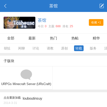
茶馆
茶馆
收藏
+1
今日:
0
主题:
688
排名:
25
全部
最新
热门
热帖
精华
胡扯
闲聊
讨论
请教
原创
转载
版务
子版块
URPGs Minecraft Server (URsCraft)
点击重新加载
louboutinsuy
2014-3-31