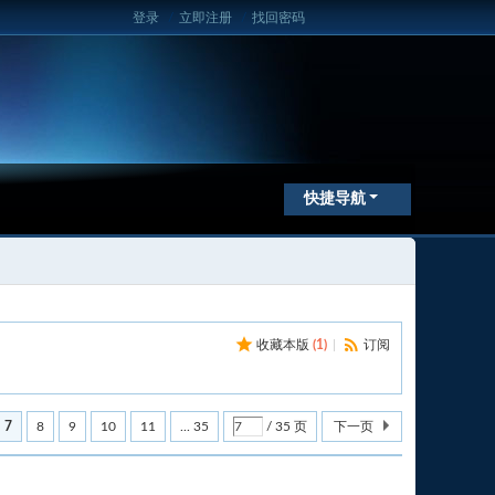
登录
/
立即注册
/
找回密码
快捷导航
收藏本版
(
1
)
|
订阅
7
8
9
10
11
... 35
/ 35 页
下一页