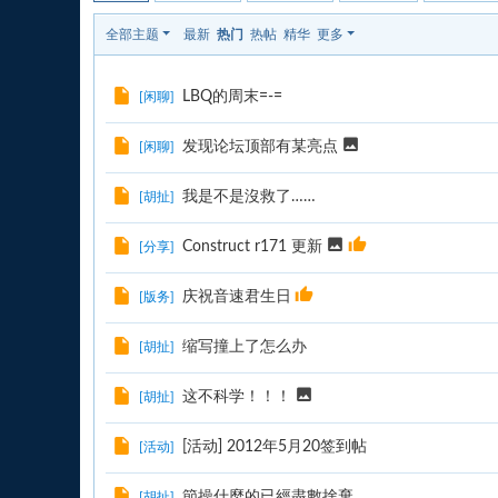
全部主题
最新
热门
热帖
精华
更多
LBQ的周末=-=
[
闲聊
]
发现论坛顶部有某亮点
[
闲聊
]
我是不是沒救了……
[
胡扯
]
Construct r171 更新
[
分享
]
庆祝音速君生日
[
版务
]
缩写撞上了怎么办
[
胡扯
]
这不科学！！！
[
胡扯
]
[活动] 2012年5月20签到帖
[
活动
]
節操什麼的已經盡數捨棄
[
胡扯
]