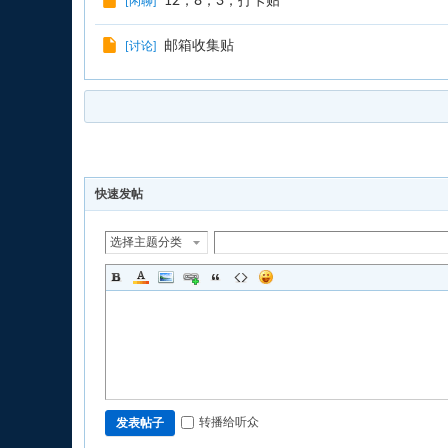
12；8；3；打卡贴
[
闲聊
]
邮箱收集贴
[
讨论
]
发新帖
快速发帖
选择主题分类
转播给听众
发表帖子