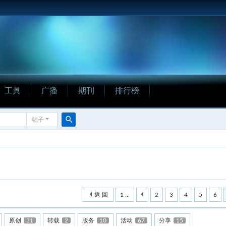
工具
广播
期刊
排行榜
帖子
搜
索
返 回
1 ...
2
3
4
5
6
原创
31
转载
2
版务
10
活动
67
分享
15