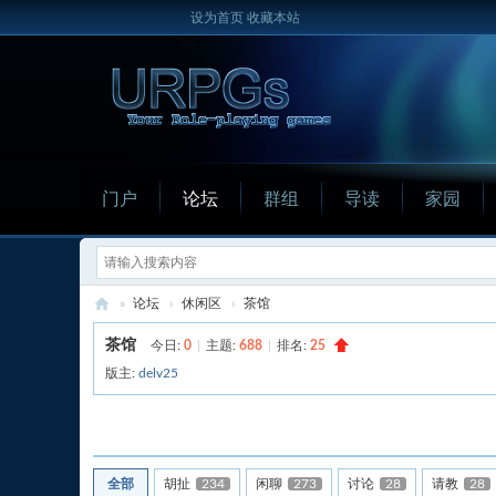
设为首页
收藏本站
门户
论坛
群组
导读
家园
»
论坛
›
休闲区
›
茶馆
U
茶馆
今日:
0
|
主题:
688
|
排名:
25
R
版主:
delv25
P
发新帖
G
s
全部
胡扯
234
闲聊
273
讨论
28
请教
28